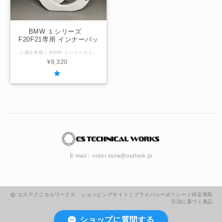
BMW １シリーズ
F20F21専用 インナーバッ
フルボード
☆適合車種☆ BMW １シリーズ (開発コード：F20,F21) ☆内径サイズ/厚み☆ 国産社外10ｃｍスピーカー用95ｍｍ / 厚み10ｍｍ ☆取付場所☆ フロントドア用 ☆注意事項☆ このバッフルには左右がございますので取付時にご注意ください。 ＠内径サイズ変更可能範囲＠ 103ｍｍ以下 「在庫なし」の表示の場合は製作させていただきますのでお問合せください。
¥8,320
E-mail：
order.estw@outlook.jp
エステクニカルワークス ショッピングサイト |
プライバシーポリシー
|
特定商取
引法に基づく表記
ショップに質問する