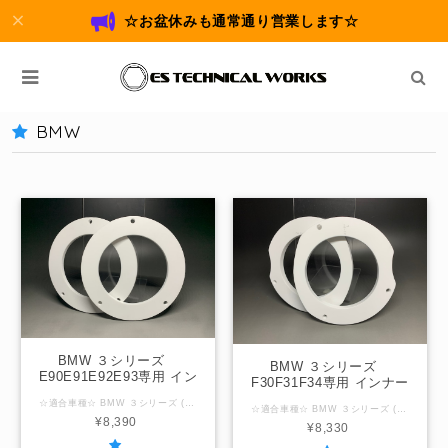
☆お盆休みも通常通り営業します☆
BMW
BMW ３シリーズ
BMW ３シリーズ
E90E91E92E93専用 イン
F30F31F34専用 インナー
ナーバッフルボード
バッフルボード
☆適合車種☆ BMW ３シリーズ (開発コード：E90,E91,E92,E93) ☆内径サイズ/厚み☆ 国産社外10ｃｍスピーカー用95ｍｍ / 厚み6ｍｍ ☆取付場所☆ フロントドア用 ☆注意事項☆ グレードやオプションの有無により車両カプラーが一部干渉する車両がありますので状況に応じて切除してください。 ＠内径サイズ変更可能範囲＠ 100ｍｍ以下 「在庫なし」の表示の場合は製作させていただきますのでお問合せください。
☆適合車種☆ BMW ３シリーズ (開発コード：F30,F31,F34) ☆内径サイズ/厚み☆ 国産社外10ｃｍスピーカー用95ｍｍ / 厚み10ｍｍ 国産社外12ｃｍスピーカー用103ｍｍ / 厚み10ｍｍ ☆取付場所☆ フロントドア用 ☆注意事項☆ このバッフルには左右がございますので取付時にご注意ください。左右が違いますとドアパネルの凸部分に干渉し取付穴が合いません。 奥行のクリアランスが狭いのでマグネットが大型なスピーカーはご注意ください。 ＠内径サイズ変更可能範囲＠ 103ｍｍ以下 「在庫なし」の表示の場合は製作させていただきますのでお問合せください。
¥8,390
¥8,330