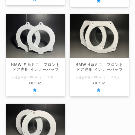
BMW Ｆ系ミニ フロント
BMW R系ミニ フロント
ドア専用 インナーバッフ
ドア専用 インナーバッフ
ルボード
ルボード
☆適合車種☆ BMW ミニ Ｆ系 開発コード：F56（３ドア）、F57（コンバーチブル） ☆内径サイズ/厚み☆ 社外スピーカー用79ｍｍ / 厚み6ｍｍ ☆取付場所☆ フロントドア用 ☆注意事項☆ ＠内径サイズ変更可能範囲＠ ご相談ください 「在庫なし」の表示の場合は製作させていただきますのでお問合せください。
☆適合車種☆ BMW ミニ R系（R60、R61は取付不可） ☆内径サイズ/厚み☆ 国産社外16ｃｍスピーカー用127ｍｍ / 厚み10ｍｍ 国産社外17ｃｍスピーカー用140ｍｍ / 厚み10ｍｍ ☆取付場所☆ フロントドア用 ☆注意事項☆ ２００６年以前の車両は穴位置が異なり16ｃｍのみの取り扱いとなります。 ＠内径サイズ変更可能範囲＠ 140ｍｍ以下 「在庫なし」の表示の場合は製作させていただきますのでお問合せください。
¥8,532
¥8,732