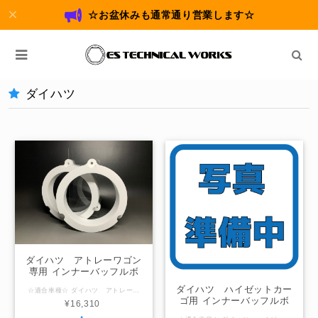
☆お盆休みも通常通り営業します☆
ダイハツ
ダイハツ アトレーワゴン
専用 インナーバッフルボ
ード
ダイハツ ハイゼットカー
☆適合車種☆ ダイハツ アトレーワゴン (型式：S321G,S331G) ☆内径サイズ/厚み☆ フロントドア用 国産社外16ｃｍスピーカー用127ｍｍ / 厚み34ｍｍ 国産社外17ｃｍスピーカー用140ｍｍ / 厚み34ｍｍ ☆注意事項☆ 型式がS320G,S330Gのアトレーワゴンは内張り形状が異なりますのでハイゼットカーゴ専用バッフルをご使用ください。 ＠内径サイズ変更可能範囲＠ ～142ｍｍ以下 「在庫なし」の表示の場合は製作させていただきますのでお問合せください。
ゴ用 インナーバッフルボ
¥16,310
ード