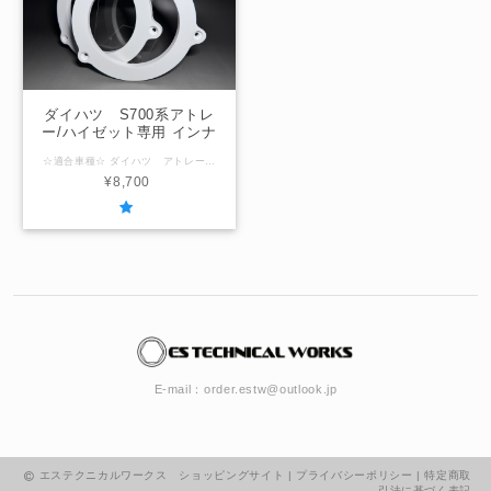
ダイハツ S700系アトレ
ー/ハイゼット専用 インナ
ーバッフルボード ピクシ
☆適合車種☆ ダイハツ アトレー アトレーデッキバン ハイゼットカーゴ ハイゼットデッキバン トヨタ ピクシスバン スバル サンバー (型式：S700V,S710V,S700W,S710W) ☆内径サイズ/厚み☆ フロントドア用 国産社外10ｃｍスピーカー用95ｍｍ / 厚み10ｍｍ 国産社外12ｃｍスピーカー用103ｍｍ / 厚み10ｍｍ 国産社外13ｃｍスピーカー用120ｍｍ / 厚み10ｍｍ 国産社外16ｃｍスピーカー用127ｍｍ / 厚み10ｍｍ 国産社外17ｃｍスピーカー用140ｍｍ / 厚み10ｍｍ 海外製社外スピーカー用145ｍｍ / 厚み10ｍｍ ☆注意事項☆ 純正スピーカーが取り付けられていない車両はバッフルをねじ止めするためにメーカー純正グロメットが必要です。（当方から販売可能） ＠内径サイズ変更可能範囲＠ ～145ｍｍ以下 「在庫なし」の表示の場合は製作させていただきますのでお問合せください。
スバン サンバー
¥8,700
E-mail：
order.estw@outlook.jp
エステクニカルワークス ショッピングサイト |
プライバシーポリシー
|
特定商取
引法に基づく表記