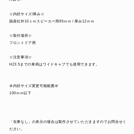
☆内径サイズ/厚み☆
国産社外10ｃｍスピーカー用95ｍｍ / 厚み12ｍｍ
☆取付場所☆
フロントドア用
☆注意事項☆
H23.5までの車両はワイドキャブでも使用できます。
＠内径サイズ変更可能範囲＠
100ｍｍ以下
「在庫なし」の表示の場合は製作させていただきますのでお問合せく
ださい。