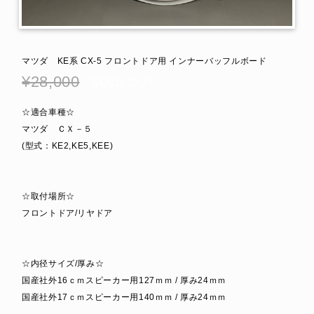
マツダ KE系 CX-5 フロントドア用 インナーバッフルボード
¥28,000
SOLD OUT
☆適合車種☆
マツダ ＣＸ－５
(型式：KE2,KE5,KEE)
☆取付場所☆
フロントドア/リヤドア
☆内径サイズ/厚み☆
国産社外16ｃｍスピーカー用127ｍｍ / 厚み24ｍｍ
国産社外17ｃｍスピーカー用140ｍｍ / 厚み24ｍｍ