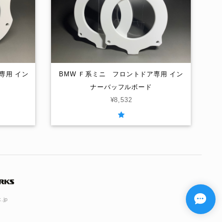
4専用 イン
BMW Ｆ系ミニ フロントドア専用 イン
ナーバッフルボード
¥8,532
.jp