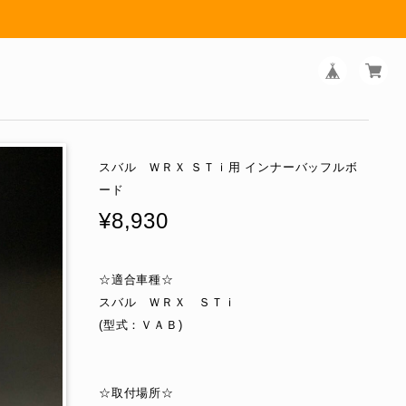
スバル ＷＲＸ ＳＴｉ用 インナーバッフルボ
ード
¥8,930
☆適合車種☆
スバル ＷＲＸ ＳＴｉ
(型式：ＶＡＢ)
☆取付場所☆