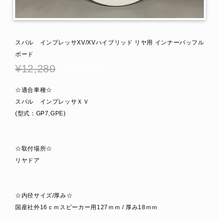
スバル インプレッサXV/XVハイブリッド リヤ用 インナーバッフル
ボード
¥12,280
SOLD OUT
☆適合車種☆
スバル インプレッサＸＶ
(型式：GP7,GPE)
☆取付場所☆
リヤドア
☆内径サイズ/厚み☆
国産社外16ｃｍスピーカー用127ｍｍ / 厚み18ｍｍ