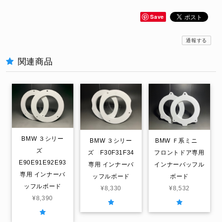
Save
通報する
関連商品
BMW ３シリー
BMW ３シリー
BMW Ｆ系ミニ
ズ
ズ F30F31F34
フロントドア専用
E90E91E92E93
専用 インナーバ
インナーバッフル
専用 インナーバ
ッフルボード
ボード
ッフルボード
¥8,330
¥8,532
¥8,390