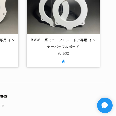
4専用 イン
BMW Ｆ系ミニ フロントドア専用 イン
ナーバッフルボード
¥8,532
.jp