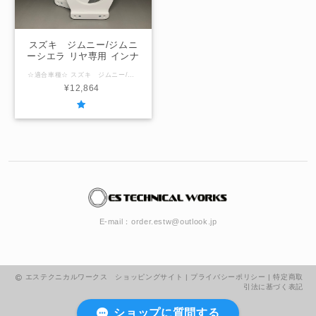
スズキ ジムニー/ジムニ
ーシエラ リヤ専用 インナ
ーバッフルボード
☆適合車種☆ スズキ ジムニー/ジムニーシエラ (型式：JB64/JB74) ☆内径サイズ/厚み☆ リヤ専用 国産社外10ｃｍスピーカー用95ｍｍ / 厚み12ｍｍ 国産社外12ｃｍスピーカー用103ｍｍ / 厚み12ｍｍ ☆注意事項☆ ＠内径サイズ変更可能範囲＠ ～110ｍｍ以下 「在庫なし」の表示の場合は製作させていただきますのでお問合せください。
¥12,864
E-mail：
order.estw@outlook.jp
エステクニカルワークス ショッピングサイト |
プライバシーポリシー
|
特定商取
引法に基づく表記
ショップに質問する