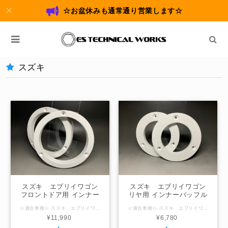
☆お盆休みも通常通り営業します☆
スズキ
スズキ エブリイワゴン
スズキ エブリイワゴン
フロントドア用 インナー
リヤ用 インナーバッフル
バッフルボード
ボード
☆適合車種☆ スズキ エブリイワゴン (型式：DA17W) ☆内径サイズ/厚み☆ 国産社外16ｃｍスピーカー用127ｍｍ / 厚み20ｍｍ 国産社外17ｃｍスピーカー用140ｍｍ / 厚み20ｍｍ ☆注意事項☆ ＠内径サイズ変更可能範囲＠ ～140ｍｍ以下
☆適合車種☆ スズキ エブリイワゴン (型式：DA17W) ☆内径サイズ/厚み☆ リヤ用 国産社外10ｃｍスピーカー用95ｍｍ / 厚み12ｍｍ 国産社外12ｃｍスピーカー用103ｍｍ / 厚み12ｍｍ ☆注意事項☆ ＠内径サイズ変更可能範囲＠ ～110ｍｍ以下 「在庫なし」の表示の場合は製作させていただきますのでお問合せください。
¥11,990
¥6,780