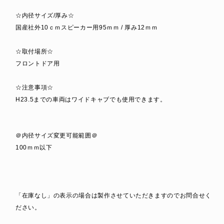
☆内径サイズ/厚み☆
国産社外10ｃｍスピーカー用95ｍｍ / 厚み12ｍｍ
☆取付場所☆
フロントドア用
☆注意事項☆
H23.5までの車両はワイドキャブでも使用できます。
＠内径サイズ変更可能範囲＠
100ｍｍ以下
「在庫なし」の表示の場合は製作させていただきますのでお問合せく
ださい。