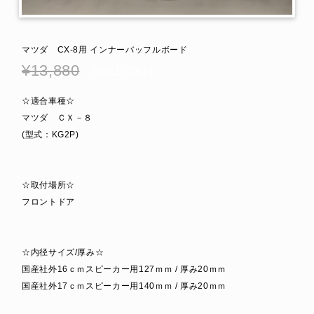
マツダ CX-8用 インナーバッフルボード
¥13,880
SOLD OUT
☆適合車種☆
マツダ ＣＸ－８
(型式：KG2P)
☆取付場所☆
フロントドア
☆内径サイズ/厚み☆
国産社外16ｃｍスピーカー用127ｍｍ / 厚み20ｍｍ
国産社外17ｃｍスピーカー用140ｍｍ / 厚み20ｍｍ