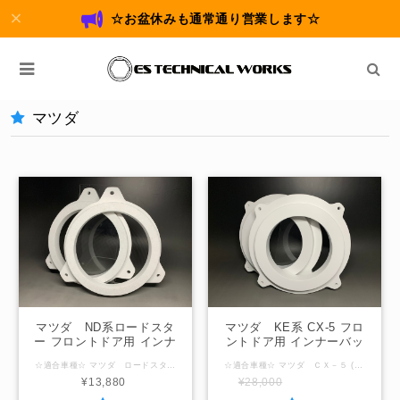
☆お盆休みも通常通り営業します☆
マツダ
マツダ ND系ロードスタ
マツダ KE系 CX-5 フロ
ー フロントドア用 インナ
ントドア用 インナーバッ
ーバッフルボード
フルボード
☆適合車種☆ マツダ ロードスター (型式：ND5RC,NDERC) ☆取付場所☆ フロントドア ☆内径サイズ/厚み☆ 国産社外16ｃｍスピーカー用127ｍｍ / 厚み20ｍｍ 国産社外17ｃｍスピーカー用140ｍｍ / 厚み20ｍｍ ☆注意事項☆ ＠内径サイズ変更可能範囲＠ ～150ｍｍ以下 「在庫なし」の表示の場合は製作させていただきますのでお問合せください。
☆適合車種☆ マツダ ＣＸ－５ (型式：KE2,KE5,KEE) ☆取付場所☆ フロントドア/リヤドア ☆内径サイズ/厚み☆ 国産社外16ｃｍスピーカー用127ｍｍ / 厚み24ｍｍ 国産社外17ｃｍスピーカー用140ｍｍ / 厚み24ｍｍ ☆注意事項☆ ＠内径サイズ変更可能範囲＠ ～155ｍｍ以下 「在庫なし」の表示の場合は製作させていただきますのでお問合せください。
¥13,880
¥28,000
SOLD OUT