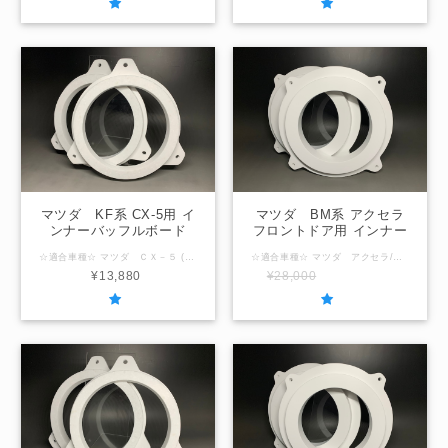
マツダ KF系 CX-5用 イ
マツダ BM系 アクセラ
ンナーバッフルボード
フロントドア用 インナー
バッフルボード
☆適合車種☆ マツダ ＣＸ－５ (型式：KF2,KF5,KFE) ☆取付場所☆ フロントドア/リヤドア ☆内径サイズ/厚み☆ 国産社外16ｃｍスピーカー用127ｍｍ / 厚み20ｍｍ 国産社外17ｃｍスピーカー用140ｍｍ / 厚み20ｍｍ ☆注意事項☆ ＠内径サイズ変更可能範囲＠ ～150ｍｍ以下 「在庫なし」の表示の場合は製作させていただきますのでお問合せください。
☆適合車種☆ マツダ アクセラ/アクセラハイブリッド (型式：BM2,BM5,BML,BYE) ☆取付場所☆ フロントドア ☆内径サイズ/厚み☆ 国産社外16ｃｍスピーカー用127ｍｍ / 厚み24ｍｍ 国産社外17ｃｍスピーカー用140ｍｍ / 厚み24ｍｍ ☆注意事項☆ ＠内径サイズ変更可能範囲＠ ～155ｍｍ以下 「在庫なし」の表示の場合は製作させていただきますのでお問合せください。
¥13,880
¥28,000
SOLD OUT